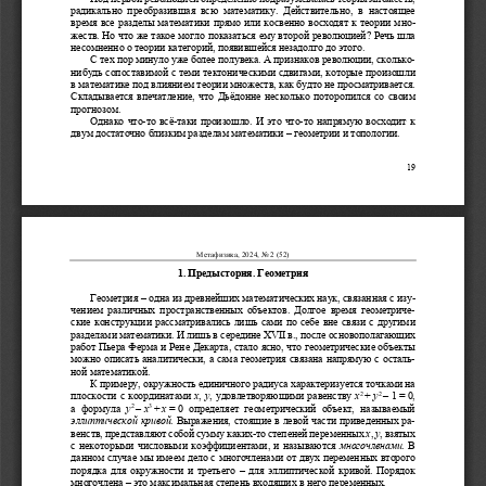
радикально
преобразившая
всю
математику
. 
Действительно
, 
в
настоящее
время
все
р
азделы
математики
прямо
или
косвенно
восходят
к
теории
мно
-
жеств
. 
Но
что
же
такое
могло
показаться
ему
второй
революцией
? 
Речь
шла
несомненно
о
теории
категорий
, 
появившейся
незадолго
до
этого
.  
С
тех
пор
минуло
уже
более
полувека
. 
А
признаков
революции
, 
сколько
-
нибудь
сопоставимой
с
теми
тектоническими
сдвигами
, 
которые
произошли
в
математике
под
влия
нием
теории
множеств
, 
как
будто
не
просматривается
. 
Складывается
впечатление
, 
что
Дьёдонне
несколько
поторопился
со
своим
прогнозом
.  
Однако
что
-
то
всё
-
таки
произошло
. 
И
это
что
-
то
напрямую
восходит
к
двум
достаточно
близким
разделам
математики
 – 
геометрии
и
топологии
. 
19 
Метафизика
, 2024, 
No
 2 (52) 
1. 
Предыстория
. 
Геометрия
Геометрия
 – 
одна
из
древнейших
математических
наук
, 
связанная
с
изу
-
чением
различных
пространственных
объектов
. 
Долгое
время
геометриче
-
ские
конструкции
рассматривались
лишь
сами
по
себе
вне
связи
с
другими
разделами
математики
. 
И
лишь
в
середине
 XVII 
в
., 
после
основополагающих
работ
Пьера
Ферма
и
Рене
Декарта
, 
стало
ясно
, 
что
геометрические
объекты
можно
описать
аналитически
, 
а
сама
геометрия
связана
напрямую
с
осталь
-
ной
математикой
. 
К
примеру
, 
окружность
единичного
радиуса
характеризуется
точками
на
2 
2 
плоскости
с
координатами
x
, 
y
, 
удовлетворяющими
равенству
x
+ 
y
– 1 = 0,  
2 
3 
а
формула
y
– 
x
+ 
x 
= 0 
определяет
геометрический
объект
, 
называемый
эллиптической
кривой
. 
Выражения
, 
стоящие
в
левой
части
приведенных
ра
-
венств
, 
представляют
собой
сумму
каких
-
то
степеней
переменных
x
, 
y
, 
взятых
с
некоторыми
числовыми
коэффициентами
, 
и
называются
многочленами
. 
В
данном
случае
мы
имеем
дело
с
многочленами
от
двух
переменных
второго
порядка
для
окружности
и
третьего
  –  
для
эллиптической
кривой
. 
Порядок
многочлена
 – 
это
максимальная
степень
входящих
в
него
переменных
. 