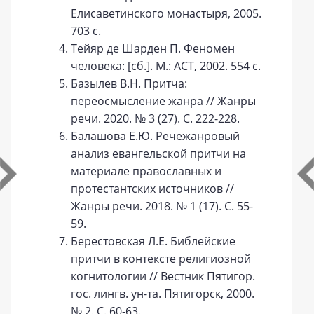
Елисаветинского монастыря, 2005.
703 с.
Тейяр де Шарден П. Феномен
человека: [сб.]. М.: АСТ, 2002. 554 с.
Базылев В.Н. Притча:
переосмысление жанра // Жанры
речи. 2020. № 3 (27). С. 222-228.
Балашова Е.Ю. Речежанровый
анализ евангельской притчи на
материале православных и
протестантских источников //
Жанры речи. 2018. № 1 (17). С. 55-
59.
Берестовская Л.Е. Библейские
притчи в контексте религиозной
когнитологии // Вестник Пятигор.
гос. лингв. ун-та. Пятигорск, 2000.
№ 2. С. 60-63.