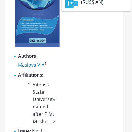
(RUSSIAN)
Authors:
1
Maslova V.A
Affiliations:
Vitebsk
State
University
named
after P.M.
Masherov
Issue:
No 1